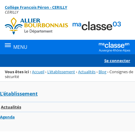
Panneau de gestion des cookies
Collège François Péron - CERILLY
Menu de la rubrique
Contenu
CERILLY
MENU
Se connecter
Vous êtes ici :
Accueil
›
L'établissement
›
Actualités
›
Blog
›
Consignes de
sécurité
L'établissement
Actualités
Agenda