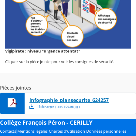
Vigipirate : niveau "urgence attentat"
Cliquez sur la pièce jointe pour voir les consignes de sécurité.
Pièces jointes
infographie_plansecurite_624257
Télécharger
( .
pdf
,
806.08
ko
)
Collège François Péron - CERILLY
Contacts
Mentions légales
Chartes d'utilisation
Données personnelles