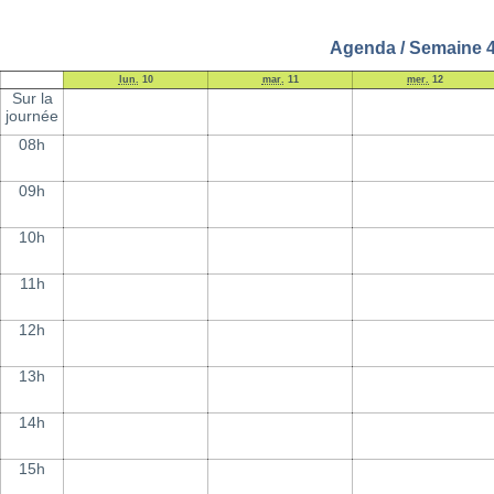
Agenda / Semaine 4
lun.
10
mar.
11
mer.
12
Sur la
journée
08h
09h
10h
11h
12h
13h
14h
15h