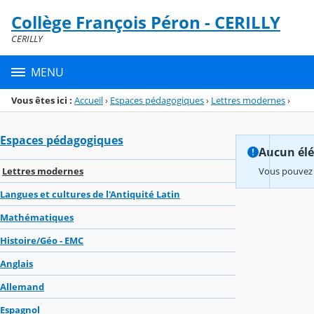
Panneau de gestion des cookies
Collège François Péron - CERILLY
Menu de la rubrique
Contenu
CERILLY
MENU
Vous êtes ici :
Accueil
›
Espaces pédagogiques
›
Lettres modernes
›
Espaces pédagogiques
Aucun élém
Lettres modernes
Vous pouvez 
Langues et cultures de l'Antiquité Latin
Mathématiques
Histoire/Géo - EMC
Anglais
Allemand
Espagnol