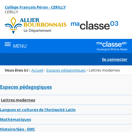
Panneau de gestion des cookies
Collège François Péron - CERILLY
Menu de la rubrique
Contenu
CERILLY
MENU
Se connecter
Vous êtes ici :
Accueil
›
Espaces pédagogiques
›
Lettres modernes
Espaces pédagogiques
Lettres modernes
Langues et cultures de l'Antiquité Latin
Mathématiques
Histoire/Géo - EMC