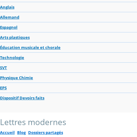
Anglais
Allemand
Espagnol
Arts plastiques
Éducation musicale et chorale
Technologie
SVT
Physique Chimie
EPS
Dispositif Devoirs faits
Lettres modernes
Accueil
Blog
Dossiers partagés